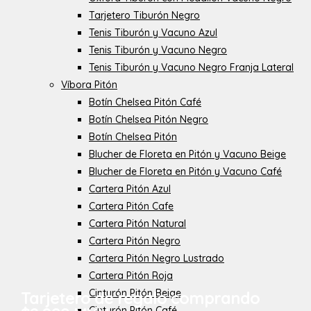
Tarjetero Tiburón Negro
Tenis Tiburón y Vacuno Azul
Tenis Tiburón y Vacuno Negro
Tenis Tiburón y Vacuno Negro Franja Lateral
Víbora Pitón
Botín Chelsea Pitón Café
Botín Chelsea Pitón Negro
Botín Chelsea Pitón
Blucher de Floreta en Pitón y Vacuno Beige
Blucher de Floreta en Pitón y Vacuno Café
Cartera Pitón Azul
Cartera Pitón Cafe
Cartera Pitón Natural
Cartera Pitón Negro
Cartera Pitón Negro Lustrado
Cartera Pitón Roja
Cinturón Pitón Beige
Tarjetero de regalo comprando
Cinturón Pitón Café