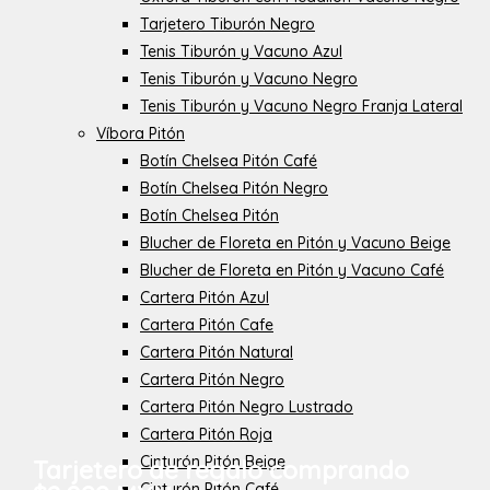
Tarjetero Tiburón Negro
Tenis Tiburón y Vacuno Azul
Tenis Tiburón y Vacuno Negro
Tenis Tiburón y Vacuno Negro Franja Lateral
Víbora Pitón
Botín Chelsea Pitón Café
Botín Chelsea Pitón Negro
Botín Chelsea Pitón
Blucher de Floreta en Pitón y Vacuno Beige
Blucher de Floreta en Pitón y Vacuno Café
Cartera Pitón Azul
Cartera Pitón Cafe
Cartera Pitón Natural
Cartera Pitón Negro
Cartera Pitón Negro Lustrado
Cartera Pitón Roja
Cinturón Pitón Beige
Tarjetero de regalo comprando
Cinturón Pitón Café