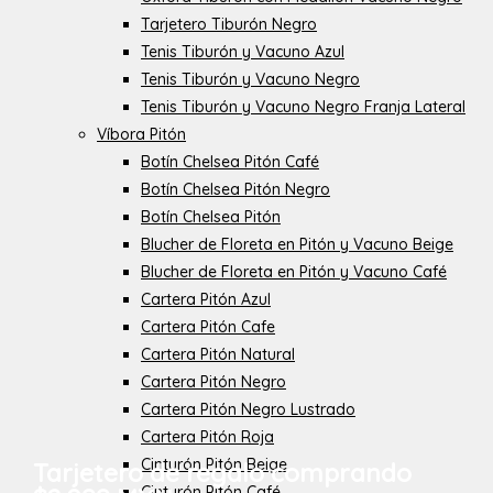
Tarjetero Tiburón Negro
Tenis Tiburón y Vacuno Azul
Tenis Tiburón y Vacuno Negro
Tenis Tiburón y Vacuno Negro Franja Lateral
Víbora Pitón
Botín Chelsea Pitón Café
Botín Chelsea Pitón Negro
Botín Chelsea Pitón
Blucher de Floreta en Pitón y Vacuno Beige
Blucher de Floreta en Pitón y Vacuno Café
Cartera Pitón Azul
Cartera Pitón Cafe
Cartera Pitón Natural
Cartera Pitón Negro
Cartera Pitón Negro Lustrado
Cartera Pitón Roja
Cinturón Pitón Beige
Tarjetero de regalo comprando
Cinturón Pitón Café